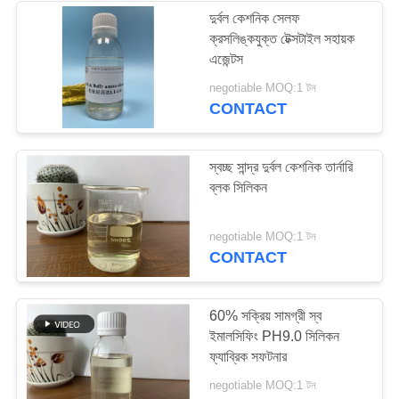
দুর্বল কেশনিক সেলফ
ক্রসলিঙ্কযুক্ত টেক্সটাইল সহায়ক
34
এজেন্টস
negotiable MOQ:1 টন
টেক্সটাইল সহায়ক এজেন্টস
CONTACT
স্বচ্ছ সান্দ্র দুর্বল কেশনিক তার্নারি
ব্লক সিলিকন
13
negotiable MOQ:1 টন
CONTACT
প্রিট্রেটমেন্ট এজেন্ট
60% সক্রিয় সামগ্রী স্ব
ইমালসিফিং PH9.0 সিলিকন
ফ্যাব্রিক সফটনার
negotiable MOQ:1 টন