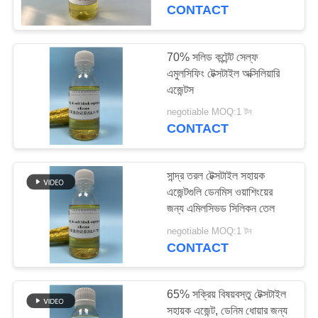
নিয়ন্ত্রণ
CONTACT
যোগাযোগ
70% সলিড কন্টেন্ট সেল্ফ
30
এমুলসিফিং টেক্সটাইল অক্সিলিয়ারি
করুন
হাইড্রোফিলিক সিলিকন
এজেন্টস
সফটনার
negotiable MOQ:1 টন
খবর
CONTACT
উদ্ধৃতির
সান্দ্র তরল টেক্সটাইল সহায়ক
জন্য
এজেন্টগুলি ডেনমিস ওয়াশিংয়ের
জন্য এমিলসিভড সিলিকন তেল
37
আবেদন
negotiable MOQ:1 টন
CONTACT
সিলিকন ব্লক কপোলিমার
সাইট
ম্যাপ
65% সক্রিয় বিষয়বস্তু টেক্সটাইল
সহায়ক এজেন্ট, ডেনিম ধোয়ার জন্য