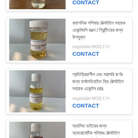
CONTACT
12
ক্যাশনিক পলিমার টেক্সটাইল সহায়ক
টেক্সটাইল ফিনিশিং এজেন্ট
এজেন্টগুলি রঞ্জন / প্রিন্টিংয়ের জন্য
উপযুক্ত
negotiable MOQ:1 টন
CONTACT
প্রতিক্রিয়াশীল এবং সরাসরি বর্ণের
22
জন্য ফর্মালডিহাইড ফ্রি টেক্সটাইল
সহায়ক এজেন্টস nts
ডেনিম ওয়াশিং কেমিক্যালস
negotiable MOQ:1 টন
CONTACT
অ্যাসিড ডাইয়ের জন্য
অ্যারোমেটিক পলিমার টেক্সটাইল