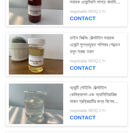
সহায়ক এজেন্টগুলি লালচে বাদামি
32
তরল
negotiable MOQ:1 টন
CONTACT
ফ্যাব্রিক সিলিকন সফটনার
ডাইস ফিক্সিং টেক্সটাইল সহায়ক
এজেন্ট সুগন্ধযুক্ত পলিমার গোল্ডেন
হলুদ স্বচ্ছ তরল
negotiable MOQ:1 টন
CONTACT
8
ফ্লফি সিলিকন সফটনার
অ্যান্টি স্টেইনিং টেক্সটাইল
কেমিক্যালস এবং অ্যাসিলিয়ারিজ
সাবান প্রক্রিয়াটির জন্য বিশেষভাবে
ব্যবহৃত হয়
negotiable MOQ:1 টন
CONTACT
11