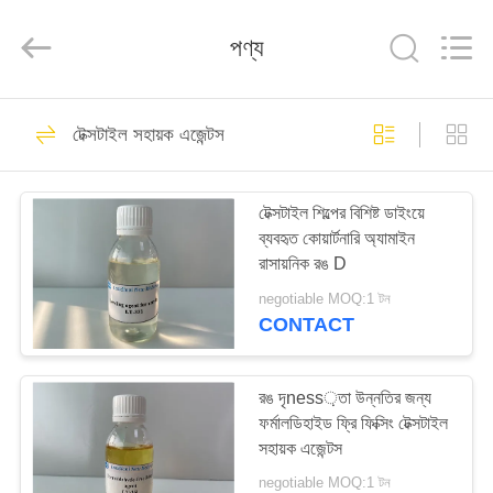
Landtool
New
Materials
পণ্য
Co.,
Ltd.
All
Rights
Reserved.
বাড়ি
95
টেক্সটাইল সহায়ক এজেন্টস
সিলিকন সফটনার
পণ্য
টেক্সটাইল শিল্পের বিশিষ্ট ডাইংয়ে
ব্যবহৃত কোয়ার্টনারি অ্যামাইন
আমাদের
রাসায়নিক রঙ D
সম্পর্কে
negotiable MOQ:1 টন
CONTACT
32
কারখানা
ভ্রমণ
রঙ দৃness়তা উন্নতির জন্য
আমিনো সিলিকন সফটনার
ফর্মালডিহাইড ফ্রি ফিক্সিং টেক্সটাইল
সহায়ক এজেন্টস
মান
negotiable MOQ:1 টন