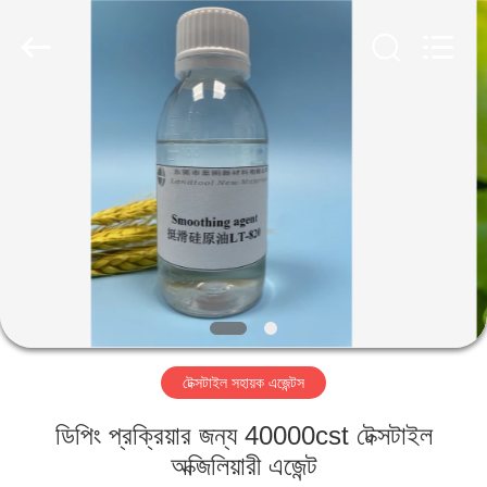
Landtool
New
Materials
Co.,
Ltd.
All
Rights
Reserved.
বাড়ি
পণ্য
আমাদের
সম্পর্কে
কারখানা
টেক্সটাইল সহায়ক এজেন্টস
ভ্রমণ
ডিপিং প্রক্রিয়ার জন্য 40000cst টেক্সটাইল
মান
অক্জিলিয়ারী এজেন্ট