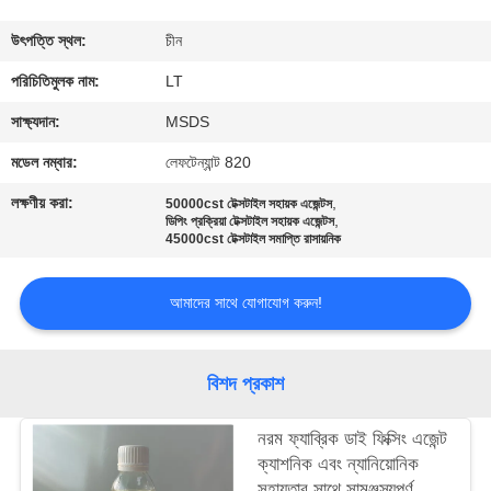
নিয়ন্ত্রণ
উৎপত্তি স্থল:
চীন
যোগাযোগ
পরিচিতিমুলক নাম:
LT
করুন
সাক্ষ্যদান:
MSDS
মডেল নম্বার:
লেফটেন্যান্ট 820
খবর
লক্ষণীয় করা:
,
50000cst টেক্সটাইল সহায়ক এজেন্টস
,
ডিপিং প্রক্রিয়া টেক্সটাইল সহায়ক এজেন্টস
45000cst টেক্সটাইল সমাপ্তি রাসায়নিক
উদ্ধৃতির
জন্য
আমাদের সাথে যোগাযোগ করুন!
আবেদন
বিশদ প্রকাশ
সাইট
ম্যাপ
নরম ফ্যাব্রিক ডাই ফিক্সিং এজেন্ট
ক্যাশনিক এবং ন্যানিয়োনিক
সহায়তার সাথে সামঞ্জস্যপূর্ণ