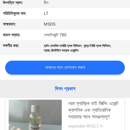
নিয়ন্ত্রণ
উৎপত্তি স্থল:
চীন
পরিচিতিমুলক নাম:
LT
যোগাযোগ
সাক্ষ্যদান:
MSDS
করুন
মডেল নম্বার:
লেফটেন্যান্ট 780
লক্ষণীয় করা:
,
,
দুর্বল কেসনিক তার্নারি ব্লক সিলিকন
সান্দ্র টর্নারি ব্লক সিলিকন
খবর
স্বচ্ছ টেক্সটাইল সহায়ক এজেন্টস
আমাদের সাথে যোগাযোগ করুন!
উদ্ধৃতির
জন্য
আবেদন
বিশদ প্রকাশ
নরম ফ্যাব্রিক ডাই ফিক্সিং এজেন্ট
সাইট
ক্যাশনিক এবং ন্যানিয়োনিক
ম্যাপ
সহায়তার সাথে সামঞ্জস্যপূর্ণ
negotiable MOQ:1 টন