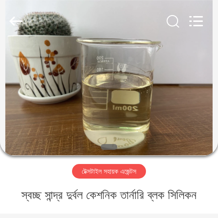
Landtool
New
Materials
Co.,
Ltd.
All
Rights
Reserved.
বাড়ি
পণ্য
আমাদের
সম্পর্কে
কারখানা
টেক্সটাইল সহায়ক এজেন্টস
ভ্রমণ
স্বচ্ছ সান্দ্র দুর্বল কেশনিক তার্নারি ব্লক সিলিকন
মান