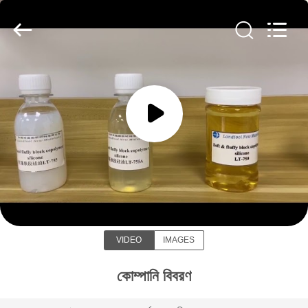
Landtool
New
Materials
Co.,
Ltd.
All
Rights
Reserved.
বাড়ি
পণ্য
আমাদের
Dongguan Landtool New Materials Co.,
সম্পর্কে
Ltd
কারখানা
VIDEO
IMAGES
ভ্রমণ
কোম্পানি বিবরণ
মান