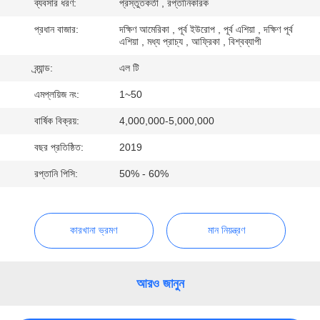
ব্যবসার ধরণ:
প্রস্তুতকর্তা , রপ্তানিকারক
নিয়ন্ত্রণ
প্রধান বাজার:
দক্ষিণ আমেরিকা , পূর্ব ইউরোপ , পূর্ব এশিয়া , দক্ষিণ পূর্ব
এশিয়া , মধ্য প্রাচ্য , আফ্রিকা , বিশ্বব্যাপী
যোগাযোগ
ব্র্যান্ড:
এল টি
করুন
এমপ্লয়িজ নং:
1~50
খবর
বার্ষিক বিক্রয়:
4,000,000-5,000,000
বছর প্রতিষ্ঠিত:
2019
উদ্ধৃতির
রপ্তানি পিসি:
50% - 60%
জন্য
আবেদন
কারখানা ভ্রমণ
মান নিয়ন্ত্রণ
সাইট
আরও জানুন
ম্যাপ