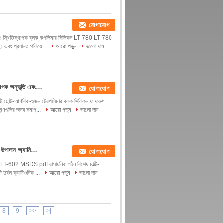
যোগাযোগ
 এবং স্থিতিস্থাপক ব্লক কপলিমার সিলিকন LT-780 LT-780
 এবং প্রধানত পলিয়ে...
আরো পড়ুন
ভালো দাম
ব্লক কপোলিমার সিলিকন স্মুথিং এজেন্ট চমৎকার কোমলতা এবং ফ্লুফিনেস ব্যাপক অনুভূতি এবং স্থিতিশীলতা প্রদান করবে
যোগাযোগ
ি ছোট-আণবিক-ওজন টেরপলিমার ব্লক সিলিকন যা দারুণ
্রণগুলির জন্য সমাপ্...
আরো পড়ুন
ভালো দাম
সুপার-নরম, তুলতুলে, মসৃণ এবং পুরু হ্যান্ডফিল অ্যামিনো সিলিকন সফটনার, উপাদান অ্যামিনো মডিফাইড পলিসিলোক্সেন
যোগাযোগ
02 LT-602 MSDS.pdf রাসায়নিক গঠন বিশেষ মাল্টি-
দুর্বল ক্যাটিওনিক ...
আরো পড়ুন
ভালো দাম
8
9
>>
>|