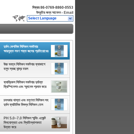
বিক্রয়
86-0769-8860-0553
উদ্ধৃতির জন্য আবেদন
-
Email
Select Language
দুর্বল কেশনিক সিলিকন সফটনার
ক্ষারযুক্ত লবণ শক্ত জলের প্রতিরোধের
উচ্চ ঘনত্ব সিলিকন সফটনার ফ্যাকাশে
হলুদ স্বচ্ছ সান্দ্র তরল
ফ্যাব্রিকস সিলিকন সফটনার দুর্দান্ত
ক্রিস্পিনেশন এবং স্মুথনেস প্রদান করে
চমৎকার খাস্তা এবং মসৃণতা সিলিকন সহ
দুর্বল ক্যাটানিক বিশুদ্ধ সিলিকন তেল
PH 5.0~7.0 সিলিকন স্মুথিং এজেন্ট
সিলযোগ্যতা এবং স্থিতিস্থাপকতা
উন্নত করে