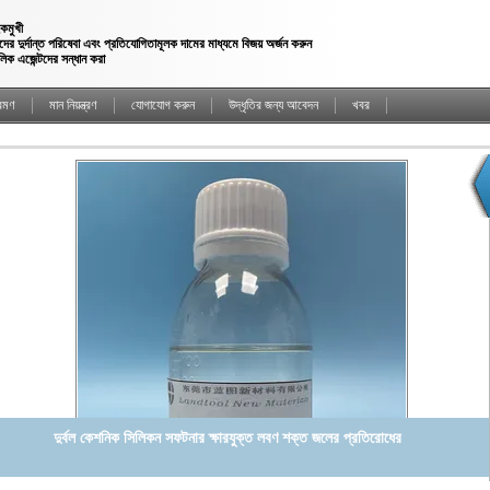
হকমুখী
ের দুর্দান্ত পরিষেবা এবং প্রতিযোগিতামূলক দামের মাধ্যমে বিজয় অর্জন করুন
লিক এজেন্টদের সন্ধান করা
্রমণ
মান নিয়ন্ত্রণ
যোগাযোগ করুন
উদ্ধৃতির জন্য আবেদন
খবর
উচ্চ ঘনত্ব সিলিকন সফটনার ফ্যাকাশে হলুদ স্বচ্ছ সান্দ্র তরল