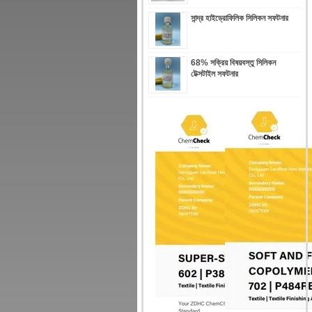
সান্দ্র হাইড্রোফিলিক সিলিকন সফটনার
68% সক্রিয় বিষয়বস্তু সিলিকন
টেক্সটাইল সফটনার