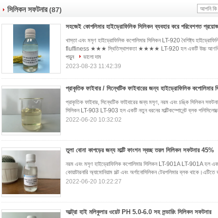
সিলিকন সফটনার
(87)
সহজেই কোপলিমার হাইড্রোফিলিক সিলিকন ব্যবহার করে পরিবেশগত প্রয়োজন
খাস্তা এবং মসৃণ হাইড্রোফিলিক কপোলিমার সিলিকন LT-920 বৈশিষ্ট্য 
fluffiness ★★★ স্থিতিস্থাপকতা ★★★★ LT-920 হল একটি উচ্চ আণবিক ওজনে
পড়ুন
ভালো দাম
2023-08-23 11:42:39
প্রাকৃতিক ফাইবার, সিন্থেটিক ফাইবারের জন্য মসৃণ, নরম এবং চঙ্কি সিলিকন সফট
সিলিকন LT-903 LT-903 হল একটি নতুন ধরনের মাল্টিকম্পোনেন্ট ব্লক পলিসিলোক্স
2022-06-20 10:32:02
তুলা বোনা কাপড়ের জন্য মাল্টি ফাংশন স্বচ্ছ তরল সিলিকন সফটনার 45%
নরম এবং মসৃণ হাইড্রোফিলিক কপোলিমার সিলিকন LT-901A LT-901A হল এক ধরনে
কোয়াটারনারি অ্যামোনিয়াম সল্ট এবং অর্গানোসিলিকন টেরপলিমার ব্লক থাকে।এটিতে 
2022-06-20 10:22:27
আল্ট্রা হাই মলিকুলার ওয়েট PH 5.0-6.0 সহ লন্ডারিং সিলিকন সফটনার