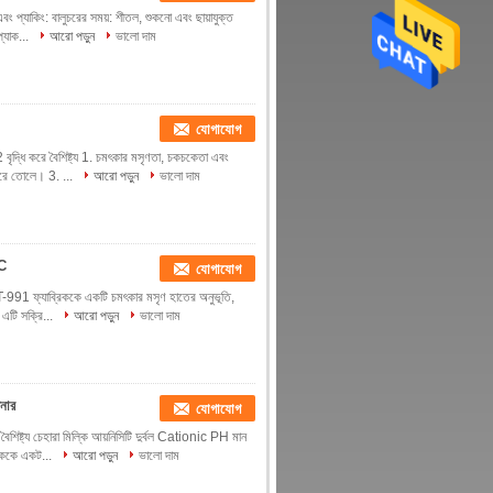
 প্যাকিং: বালুচরের সময়: শীতল, শুকনো এবং ছায়াযুক্ত
প্যাক...
আরো পড়ুন
ভালো দাম
যোগাযোগ
বৃদ্ধি করে বৈশিষ্ট্য 1. চমৎকার মসৃণতা, চকচকেতা এবং
 করে তোলে। 3. ...
আরো পড়ুন
ভালো দাম
0C
যোগাযোগ
 LT-991 ফ্যাব্রিককে একটি চমৎকার মসৃণ হাতের অনুভূতি,
 এটি সক্রি...
আরো পড়ুন
ভালো দাম
নার
যোগাযোগ
ৈশিষ্ট্য চেহারা মিল্কি আয়নিসিটি দুর্বল Cationic PH মান
রিককে একট...
আরো পড়ুন
ভালো দাম