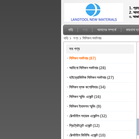
1. গ্রা
2. আমাদ
৩. আঞ্চ
বাড়ি
পণ্য
আমাদের সম্পর্কে
কারখানা ভ
বাড়ি
পণ্য
সিলিকন সফটনার
সব পণ্য
সিলিকন সফটনার
(87)
আমিনো সিলিকন সফটনার
(28)
হাইড্রোফিলিক সিলিকন সফটনার
(27)
সিলিকন ব্লক কপোলিমার
(34)
সিলিকন স্মুথিং এজেন্ট
(16)
সিলিকন ইমালশন স্মুথিং
(9)
টেক্সটাইল সহায়ক এজেন্টস
(32)
প্রিট্রেটমেন্ট এজেন্ট
(12)
টেক্সটাইল ফিনিশিং এজেন্ট
(10)