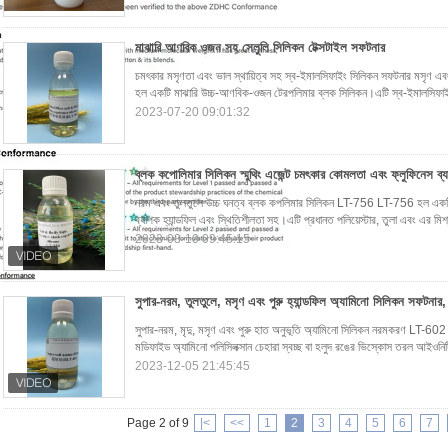
মাঝারি আণবিক ওজন সহ সেলুলি সিলিকন টেক্সটাইল সফটনার
চমৎকার মসৃণতা এবং ভাল স্থায়িত্ব সহ স্ব-ইমালসিফাইং সিলিকন সফটনার মসৃণ
হল একটি মাঝারি উচ্চ-আণবিক-ওজন টেরপলিমার ব্লক সিলিকন।এটি স্ব-ইমালসিফাইং
2023-07-20 09:01:32
নরম এবং তুলতুলে উচ্চ ঘনত্ব ব্লক কপলিমার সিলিকন LT-756 LT-756 হল একট
ব্যাপক হ্যান্ডফিল এবং স্থিতিশীলতা সহ।এটি প্রধানত পলিয়েস্টার, তুলা এবং এর মিশ
2023-03-10 09:45:15
সুপার-নরম, মৃদু, মসৃণ এবং পুরু হাত অনুভূতি অ্যামিনো সিলিকন নরমকরণ LT-6
মডিফাইড অ্যামিনো পলিসিলক্সান চেহারা স্বচ্ছ বা হলুদ রঙের ভিস্কোস তরল আইওনিটি 
2023-12-05 21:45:45
Page 2 of 9
|<
<<
1
2
3
4
5
6
7