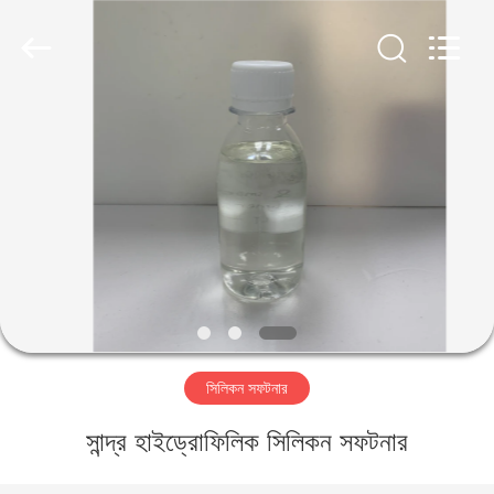
Landtool
New
Materials
Co.,
Ltd.
All
Rights
Reserved.
বাড়ি
পণ্য
আমাদের
সম্পর্কে
কারখানা
সিলিকন সফটনার
ভ্রমণ
সান্দ্র হাইড্রোফিলিক সিলিকন সফটনার
মান