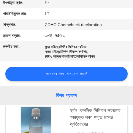
নিয়ন্ত্রণ
উৎপত্তি স্থল:
চীন
পরিচিতিমুলক নাম:
LT
যোগাযোগ
সাক্ষ্যদান:
ZDHC Chemcheck declaration
করুন
মডেল নম্বার:
এলটি -940 এ
লক্ষণীয় করা:
,
সান্দ্র হাইড্রোফিলিক সিলিকন সফটনার
খবর
,
স্বচ্ছ হাইড্রোফিলিক সিলিকন সফটনার
90% সক্রিয় সামগ্রী হাইড্রোফিলিক সফ্টনার
উদ্ধৃতির
আমাদের সাথে যোগাযোগ করুন!
জন্য
আবেদন
বিশদ প্রকাশ
সাইট
দুর্বল কেশনিক সিলিকন সফটনার
ক্ষারযুক্ত লবণ শক্ত জলের
ম্যাপ
প্রতিরোধের