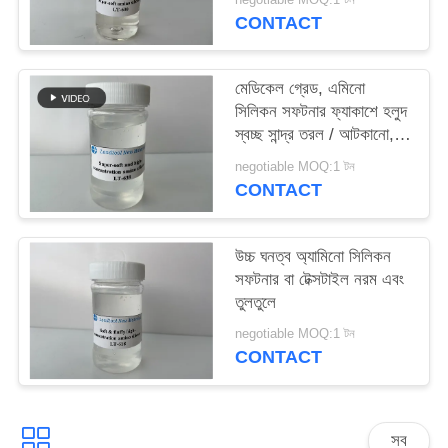
ফিনিস
PRIVACY
CONTACT
POLICY
মেডিকেল গ্রেড, এমিনো
সিলিকন সফটনার ফ্যাকাশে হলুদ
স্বচ্ছ সান্দ্র তরল / আটকানো,
নরম এবং তুলতুলে শেষ
negotiable MOQ:1 টন
CONTACT
উচ্চ ঘনত্ব অ্যামিনো সিলিকন
সফটনার বা টেক্সটাইল নরম এবং
তুলতুলে
negotiable MOQ:1 টন
CONTACT
সব