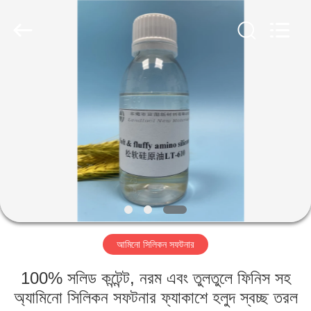
Landtool
New
Materials
Co.,
Ltd.
All
Rights
Reserved.
বাড়ি
পণ্য
আমাদের
সম্পর্কে
কারখানা
আমিনো সিলিকন সফটনার
ভ্রমণ
100% সলিড কন্টেন্ট, নরম এবং তুলতুলে ফিনিস সহ
মান
অ্যামিনো সিলিকন সফটনার ফ্যাকাশে হলুদ স্বচ্ছ তরল