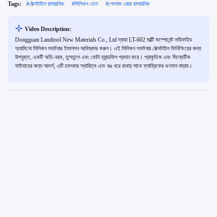
Tags:
#
টেক্সটাইল রাসায়নিক
#
সিলিকন তেল
#
পোশাক ধোয়া রাসায়নিক
Video Description:
Dongguan Landtool New Materials Co., Ltd দ্বারা LT-602 মাল্টি কম্পোনেন্ট মডিফাইড
অ্যামিনো সিলিকন সফটনার ইমালসন আবিষ্কার করুন। এই সিলিকন সফটনার টেক্সটাইল ফিনিশিংয়ের জন্য
উপযুক্ত, একটি অতি-নরম, তুলতুলে এবং মোটা হ্যান্ডফিল প্রদান করে। প্রাকৃতিক এবং সিন্থেটিক
ফাইবারের জন্য আদর্শ, এটি চমৎকার স্থায়িত্ব এবং রঙ ধরে রাখার সাথে ফ্যাব্রিকের গুণমান বাড়ায়।