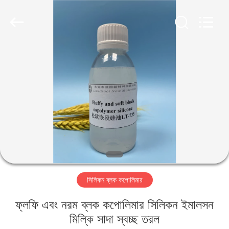
Landtool
New
Materials
Co.,
Ltd.
All
Rights
Reserved.
বাড়ি
পণ্য
আমাদের
সম্পর্কে
কারখানা
সিলিকন ব্লক কপোলিমার
ভ্রমণ
ফ্লফি এবং নরম ব্লক কপোলিমার সিলিকন ইমালসন
মান
মিল্কি সাদা স্বচ্ছ তরল