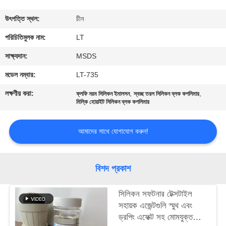
নিয়ন্ত্রণ
উৎপত্তি স্থল:
চীন
যোগাযোগ
পরিচিতিমুলক নাম:
LT
করুন
সাক্ষ্যদান:
MSDS
মডেল নম্বার:
LT-735
খবর
লক্ষণীয় করা:
,
,
ফ্লফি নরম সিলিকন ইমালসন
স্বচ্ছ তরল সিলিকন ব্লক কপলিমার
মিল্কি হোয়াইট সিলিকন ব্লক কপলিমার
উদ্ধৃতির
আমাদের সাথে যোগাযোগ করুন!
জন্য
আবেদন
বিশদ প্রকাশ
সাইট
সিলিকন সফটনার টেক্সটাইল
ম্যাপ
সহায়ক এজেন্টগুলি স্মুথ এবং
ড্রপিং এফেক্ট সহ মোমযুক্ত