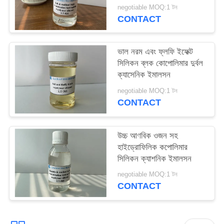
মসৃণ অনুভূতি
PRIVACY
negotiable MOQ:1 টন
CONTACT
POLICY
ভাল নরম এবং ফ্লফি ইফেক্ট
সিলিকন ব্লক কোপোলিমার দুর্বল
ক্যাসেনিক ইমালসন
negotiable MOQ:1 টন
CONTACT
উচ্চ আণবিক ওজন সহ
হাইড্রোফিলিক কপোলিমার
সিলিকন ক্যাশনিক ইমালসন
negotiable MOQ:1 টন
CONTACT