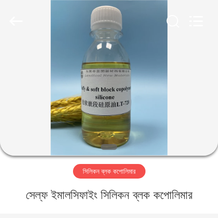
Landtool
New
Materials
Co.,
Ltd.
All
Rights
Reserved.
বাড়ি
পণ্য
আমাদের
সম্পর্কে
কারখানা
সিলিকন ব্লক কপোলিমার
ভ্রমণ
সেল্ফ ইমালসিফাইং সিলিকন ব্লক কপোলিমার
মান