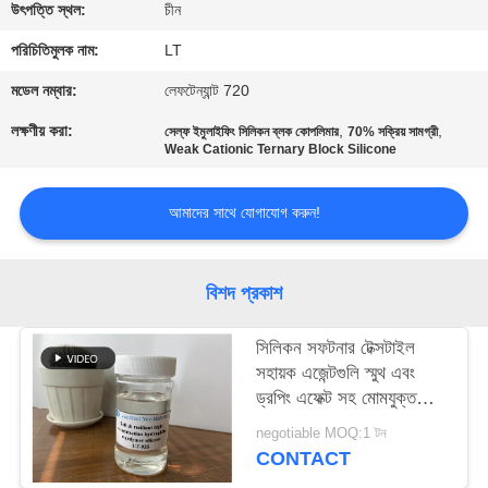
নিয়ন্ত্রণ
উৎপত্তি স্থল:
চীন
পরিচিতিমুলক নাম:
LT
যোগাযোগ
মডেল নম্বার:
লেফটেন্যান্ট 720
করুন
লক্ষণীয় করা:
,
,
সেল্ফ ইমুলাইফিং সিলিকন ব্লক কোপলিমার
70% সক্রিয় সামগ্রী
Weak Cationic Ternary Block Silicone
খবর
আমাদের সাথে যোগাযোগ করুন!
উদ্ধৃতির
জন্য
বিশদ প্রকাশ
আবেদন
সিলিকন সফটনার টেক্সটাইল
সহায়ক এজেন্টগুলি স্মুথ এবং
ড্রপিং এফেক্ট সহ মোমযুক্ত
সাইট
মসৃণ অনুভূতি
ম্যাপ
negotiable MOQ:1 টন
CONTACT