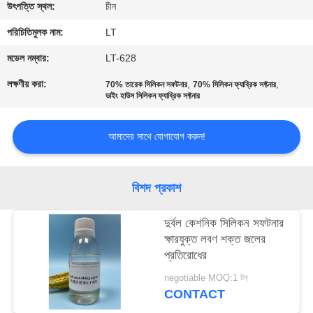
নিয়ন্ত্রণ
উৎপত্তি স্থল:
চীন
পরিচিতিমুলক নাম:
LT
যোগাযোগ
মডেল নম্বার:
LT-628
করুন
লক্ষণীয় করা:
,
,
70% তারেক সিলিকন সফটনার
70% সিলিকন ফ্যাব্রিক সফ্টনার
ডাইং হাউস সিলিকন ফ্যাব্রিক সফ্টনার
খবর
আমাদের সাথে যোগাযোগ করুন!
উদ্ধৃতির
জন্য
বিশদ প্রকাশ
আবেদন
দুর্বল কেশনিক সিলিকন সফটনার
ক্ষারযুক্ত লবণ শক্ত জলের
প্রতিরোধের
সাইট
ম্যাপ
negotiable MOQ:1 টন
CONTACT