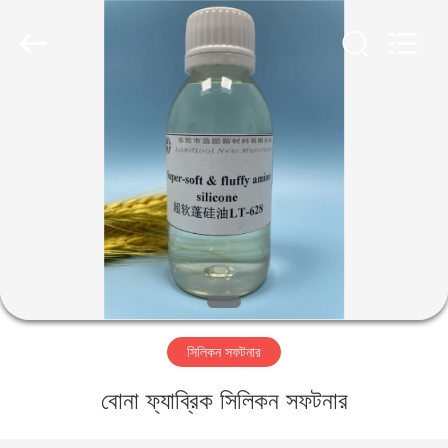
Landtool
New
Materials
Co.,
Ltd.
All
Rights
Reserved.
বাড়ি
পণ্য
আমাদের
সম্পর্কে
কারখানা
সিলিকন সফটনার
ভ্রমণ
বোনা ফ্যাব্রিক সিলিকন সফটনার
মান