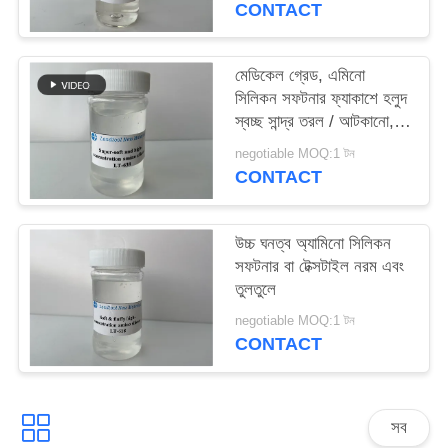
ফিনিস
CONTACT
PRIVACY
POLICY
মেডিকেল গ্রেড, এমিনো
সিলিকন সফটনার ফ্যাকাশে হলুদ
স্বচ্ছ সান্দ্র তরল / আটকানো,
নরম এবং তুলতুলে শেষ
negotiable MOQ:1 টন
CONTACT
উচ্চ ঘনত্ব অ্যামিনো সিলিকন
সফটনার বা টেক্সটাইল নরম এবং
তুলতুলে
negotiable MOQ:1 টন
CONTACT
সব