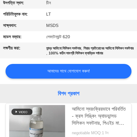
নিয়ন্ত্রণ
উৎপত্তি স্থল:
চীন
পরিচিতিমুলক নাম:
LT
যোগাযোগ
সাক্ষ্যদান:
MSDS
করুন
মডেল নম্বার:
লেফটেন্যান্ট 620
লক্ষণীয় করা:
,
সান্দ্র আমিনো সিলিকন সফটনার
শিয়ার প্রতিরোধের আমিনো সিলিকন সফটনার
খবর
,
100% কঠিন সামগ্রী সিলিকন ফ্যাব্রিক সফ্টনার
আমাদের সাথে যোগাযোগ করুন!
উদ্ধৃতির
জন্য
আবেদন
বিশদ প্রকাশ
আমিনো স্বয়ংক্রিয়ভাবে পরিবর্তিত
সাইট
- ক্রস লিঙ্কিং অ্যাডভান্সড
ম্যাপ
সিলিকন সফটনার, পিএইচ মান,
6.0 ~ 7.0, নরম এবং তুলতুলে
negotiable MOQ:1 টন