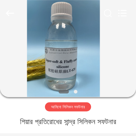
Landtool
New
Materials
Co.,
Ltd.
All
Rights
Reserved.
বাড়ি
পণ্য
আমাদের
সম্পর্কে
কারখানা
আমিনো সিলিকন সফটনার
ভ্রমণ
শিয়ার প্রতিরোধের সান্দ্র সিলিকন সফটনার
মান