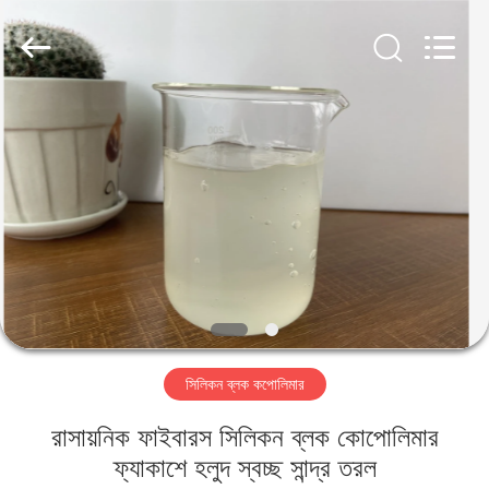
Landtool
New
Materials
Co.,
Ltd.
All
Rights
Reserved.
বাড়ি
পণ্য
আমাদের
সম্পর্কে
কারখানা
সিলিকন ব্লক কপোলিমার
ভ্রমণ
রাসায়নিক ফাইবারস সিলিকন ব্লক কোপোলিমার
মান
ফ্যাকাশে হলুদ স্বচ্ছ সান্দ্র তরল