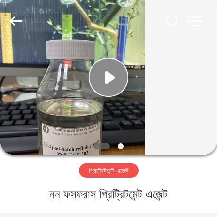
Landtool
New
Materials
Co.,
Ltd.
All
Rights
Reserved.
বাড়ি
পণ্য
আমাদের
সম্পর্কে
কারখানা
প্রিট্রেটমেন্ট এজেন্ট
ভ্রমণ
নন ফসফরাস প্রিট্রিটমেন্ট এজেন্ট
মান