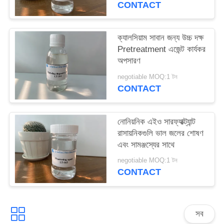
CONTACT
PRIVACY
POLICY
ক্যালসিয়াম সাবান জন্য উচ্চ দক্ষ
Pretreatment এজেন্ট কার্যকর
অপসারণ
negotiable MOQ:1 টন
CONTACT
নোনিয়নিক এইও সারফ্যাক্ট্যান্ট
রাসায়নিকগুলি ভাল জলের শোষণ
এবং সামঞ্জস্যের সাথে
negotiable MOQ:1 টন
CONTACT
সব