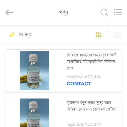
Landtool
New
Materials
পণ্য
Co.,
Ltd.
All
Rights
Reserved.
বাড়ি
95
সব পণ্য
সিলিকন সফটনার
পণ্য
তোয়ালে ব্যবহারের জন্য সুপার সফট
কপোলিমার হাইড্রোফিলিক সিলিকন
আমাদের
তেল
সম্পর্কে
negotiable MOQ:1 টন
CONTACT
32
কারখানা
ভ্রমণ
ফ্যাকাশে হলুদ স্বচ্ছ সান্দ্র তরল
আমিনো সিলিকন সফটনার
সিলিকন তেল ভাল কোমলতা মোটাতা
মান
negotiable MOQ:1 টন