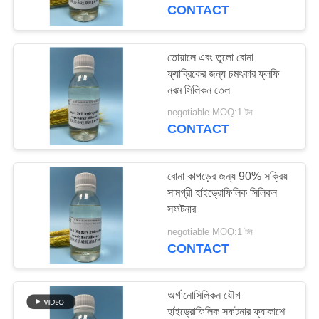
নিয়ন্ত্রণ
CONTACT
যোগাযোগ
তোয়ালে এবং তুলো বোনা
30
ফ্যাব্রিকের জন্য চমৎকার ফ্লফি
করুন
হাইড্রোফিলিক সিলিকন
নরম সিলিকন তেল
সফটনার
negotiable MOQ:1 টন
খবর
CONTACT
উদ্ধৃতির
বোনা কাপড়ের জন্য 90% সক্রিয়
জন্য
সামগ্রী হাইড্রোফিলিক সিলিকন
সফটনার
37
আবেদন
negotiable MOQ:1 টন
CONTACT
সিলিকন ব্লক কপোলিমার
সাইট
ম্যাপ
অর্গানোসিলিকন যৌগ
হাইড্রোফিলিক সফটনার ফ্যাকাশে