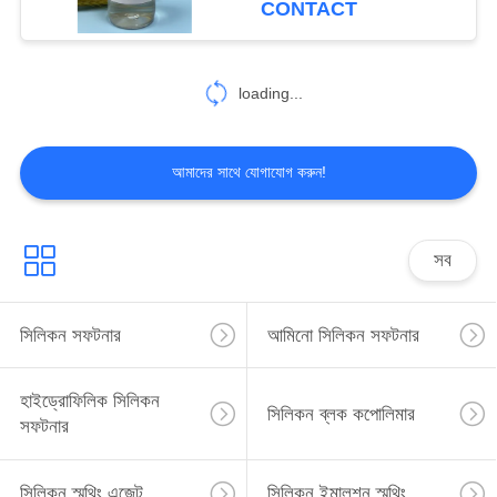
CONTACT
12
loading...
টেক্সটাইল ফিনিশিং এজেন্ট
আমাদের সাথে যোগাযোগ করুন!
সব
22
ডেনিম ওয়াশিং কেমিক্যালস
সিলিকন সফটনার
আমিনো সিলিকন সফটনার
হাইড্রোফিলিক সিলিকন
সিলিকন ব্লক কপোলিমার
সফটনার
সিলিকন স্মুথিং এজেন্ট
সিলিকন ইমালশন স্মুথিং