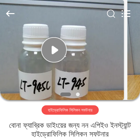
Landtool
New
Materials
Co.,
Ltd.
All
Rights
Reserved.
বাড়ি
পণ্য
আমাদের
সম্পর্কে
কারখানা
হাইড্রোফিলিক সিলিকন সফটনার
ভ্রমণ
বোনা ফ্যাব্রিক ডাইংয়ের জন্য নন এপিইও ইনস্ট্যান্ট
মান
হাইড্রোফিলিক সিলিকন সফটনার