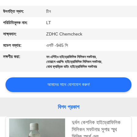
নিয়ন্ত্রণ
উৎপত্তি স্থল:
চীন
যোগাযোগ
পরিচিতিমুলক নাম:
LT
করুন
সাক্ষ্যদান:
ZDHC Chemcheck
মডেল নম্বার:
এলটি -945 সি
খবর
লক্ষণীয় করা:
,
নন এপিইও হাইড্রোফিলিক সিলিকন সফটনার
,
তোয়ালে ওয়াশিং হাইড্রোফিলিক সিলিকন সফটনার
বোনা ফ্যাব্রিক ডাইং হাইড্রোফিলিক সফটনার
উদ্ধৃতির
জন্য
আমাদের সাথে যোগাযোগ করুন!
আবেদন
বিশদ প্রকাশ
সাইট
ম্যাপ
দুর্বল কেশনিক হাইড্রোফিলিক
সিলিকন সফটনার সুপার স্মুথ
সিল্কি স্পর্শ দেয়