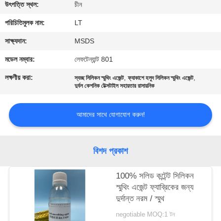
নিয়ন্ত্রণ
উৎপত্তি স্থল:
চীন
পরিচিতিমুলক নাম:
LT
যোগাযোগ
সাক্ষ্যদান:
MSDS
করুন
মডেল নম্বার:
লেফটেন্যান্ট 801
লক্ষণীয় করা:
,
,
স্বচ্ছ সিলিকন স্মুথিং এজেন্ট
ফ্যাকাশে হলুদ সিলিকন স্মুথিং এজেন্ট
খবর
দুর্বল কেশনিক টেক্সটাইল সহায়তার রাসায়নিক
আমাদের সাথে যোগাযোগ করুন!
উদ্ধৃতির
জন্য
আবেদন
বিশদ প্রকাশ
100% সলিড কন্টেন্ট সিলিকন
সাইট
স্মুথিং এজেন্ট ফ্যাব্রিকের জন্য
ম্যাপ
দুর্দান্ত নরম / স্মুথ
negotiable MOQ:1 টন