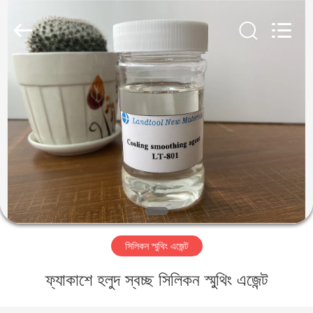
Landtool
New
Materials
Co.,
Ltd.
All
Rights
Reserved.
বাড়ি
পণ্য
আমাদের
সম্পর্কে
কারখানা
সিলিকন স্মুথিং এজেন্ট
ভ্রমণ
ফ্যাকাশে হলুদ স্বচ্ছ সিলিকন স্মুথিং এজেন্ট
মান