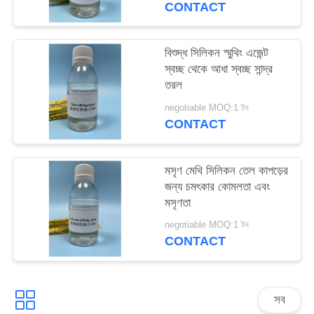
CONTACT
PRIVACY
POLICY
বিশুদ্ধ সিলিকন স্মুথিং এজেন্ট
স্বচ্ছ থেকে আধা স্বচ্ছ সান্দ্র
তরল
negotiable MOQ:1 টন
CONTACT
মসৃণ মেথি সিলিকন তেল কাপড়ের
জন্য চমৎকার কোমলতা এবং
মসৃণতা
negotiable MOQ:1 টন
CONTACT
সব