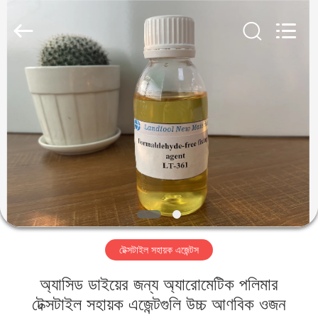
Landtool
New
Materials
Co.,
Ltd.
All
Rights
Reserved.
বাড়ি
পণ্য
আমাদের
সম্পর্কে
কারখানা
টেক্সটাইল সহায়ক এজেন্টস
ভ্রমণ
অ্যাসিড ডাইয়ের জন্য অ্যারোমেটিক পলিমার
মান
টেক্সটাইল সহায়ক এজেন্টগুলি উচ্চ আণবিক ওজন