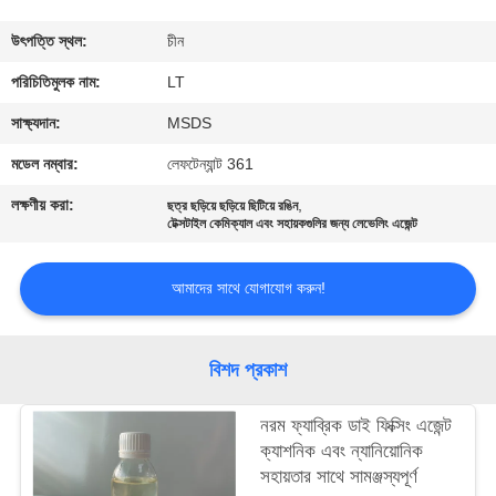
নিয়ন্ত্রণ
উৎপত্তি স্থল:
চীন
যোগাযোগ
পরিচিতিমুলক নাম:
LT
করুন
সাক্ষ্যদান:
MSDS
মডেল নম্বার:
লেফটেন্যান্ট 361
খবর
লক্ষণীয় করা:
,
ছত্র ছড়িয়ে ছড়িয়ে ছিটিয়ে রঙিন
টেক্সটাইল কেমিক্যাল এবং সহায়কগুলির জন্য লেভেলিং এজেন্ট
উদ্ধৃতির
আমাদের সাথে যোগাযোগ করুন!
জন্য
আবেদন
বিশদ প্রকাশ
সাইট
নরম ফ্যাব্রিক ডাই ফিক্সিং এজেন্ট
ম্যাপ
ক্যাশনিক এবং ন্যানিয়োনিক
সহায়তার সাথে সামঞ্জস্যপূর্ণ