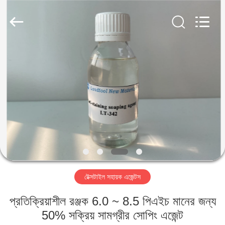
Landtool
New
Materials
Co.,
Ltd.
All
Rights
Reserved.
বাড়ি
পণ্য
আমাদের
সম্পর্কে
কারখানা
টেক্সটাইল সহায়ক এজেন্টস
ভ্রমণ
প্রতিক্রিয়াশীল রঞ্জক 6.0 ~ 8.5 পিএইচ মানের জন্য
মান
50% সক্রিয় সামগ্রীর সোপিং এজেন্ট