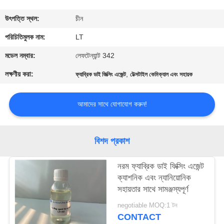
নিয়ন্ত্রণ
উৎপত্তি স্থল:
চীন
যোগাযোগ
পরিচিতিমুলক নাম:
LT
করুন
মডেল নম্বার:
লেফটেন্যান্ট 342
লক্ষণীয় করা:
,
ফ্যাব্রিক ডাই ফিক্সিং এজেন্ট
টেক্সটাইল কেমিক্যাল এবং সহায়ক
খবর
আমাদের সাথে যোগাযোগ করুন!
উদ্ধৃতির
জন্য
বিশদ প্রকাশ
আবেদন
নরম ফ্যাব্রিক ডাই ফিক্সিং এজেন্ট
ক্যাশনিক এবং ন্যানিয়োনিক
সাইট
সহায়তার সাথে সামঞ্জস্যপূর্ণ
ম্যাপ
negotiable MOQ:1 টন
CONTACT